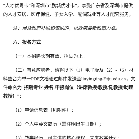
“人才优粤卡”和深圳市“鹏城优才卡”，享受广东省及深圳市提供
的人才安居、医疗保健、子女入学、配偶就业等人才配套服务。
注：
涉及政府补贴和资助的
，
以政府
最新
政策为准。
六、报名方式
（一）本招聘长期有效，招满为止。
（二）有意应聘者，请将以下（1）电子版及（2）-（6）材
料整合为单一PDF文档通过邮件发送至linyingting@tju.edu.cn，文
件命名为“
招聘专业
-
姓名
-
申报岗位（讲席教授/教授
/
副教授/助理
教授）
”：
（1）申请信息表（见附件）；
（2）个人中英文简历（需注明出生日期）；
（3）教学经历、可主讲的核心课程、未来教学计划；