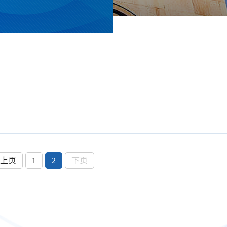
上页
1
2
下页