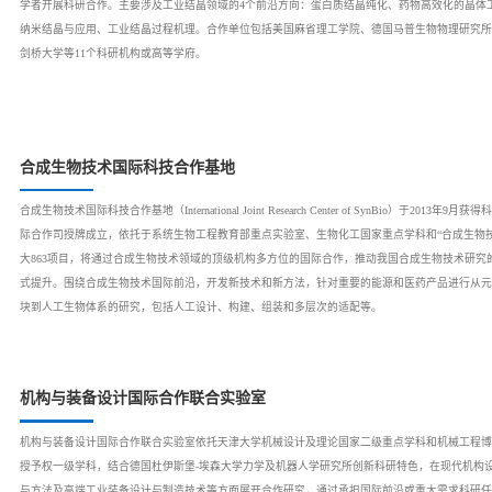
学者开展科研合作。主要涉及工业结晶领域的4个前沿方向：蛋白质结晶纯化、药物高效化的晶体
纳米结晶与应用、工业结晶过程机理。合作单位包括美国麻省理工学院、德国马普生物物理研究所
剑桥大学等11个科研机构或高等学府。
合成生物技术国际科技合作基地
合成生物技术国际科技合作基地（International Joint Research Center of SynBio）于2013年9月获
际合作司授牌成立，依托于系统生物工程教育部重点实验室、生物化工国家重点学科和“合成生物技
大863项目，将通过合成生物技术领域的顶级机构多方位的国际合作，推动我国合成生物技术研究
式提升。围绕合成生物技术国际前沿，开发新技术和新方法，针对重要的能源和医药产品进行从元
块到人工生物体系的研究，包括人工设计、构建、组装和多层次的适配等。
机构与装备设计国际合作联合实验室
机构与装备设计国际合作联合实验室依托天津大学机械设计及理论国家二级重点学科和机械工程博
授予权一级学科，结合德国杜伊斯堡-埃森大学力学及机器人学研究所创新科研特色，在现代机构
与方法及高端工业装备设计与制造技术等方面展开合作研究，通过承担国际前沿或重大需求科研任