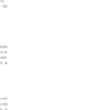
工程、
、英国
得科技部国
术”重
的跨越
件、模
士学位
设计理论
务，持