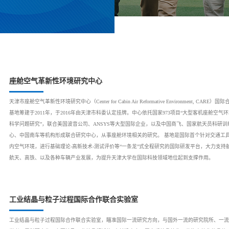
座舱空气革新性环境研究中心
天津市座舱空气革新性环境研究中心（Center for Cabin Air Reformative Environment, CARE）
基地筹建于2011年，于2016年由天津市科委认定挂牌。中心依托国家973项目“大型客机座舱空气
科学问题研究”，联合美国波音公司、ANSYS等大型国际企业，以及中国商飞、国家航天员科研训
心、中国南车等机构形成联合研究中心，从事座舱环境相关的研究。 基地是国际首个针对交通工
内空气环境，进行基础理论-高新技术-测试评价等“一条龙”式全程研究的国际研发平台，大力支持
航天、高铁、以及各种车辆产业发展，为提升天津大学在国际科技领域地位起到支撑作用。
工业结晶与粒子过程国际合作联合实验室
工业结晶与粒子过程国际合作联合实验室，瞄准国际一流研究方向，与国外一流的研究院所、一流