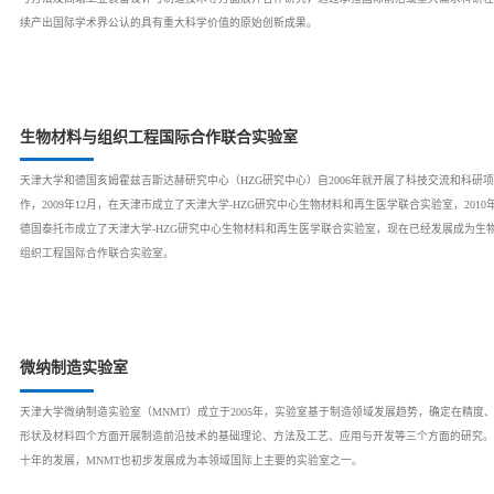
续产出国际学术界公认的具有重大科学价值的原始创新成果。
生物材料与组织工程国际合作联合实验室
​天津大学和德国亥姆霍兹吉斯达赫研究中心（HZG研究中心）自2006年就开展了科技交流和科研
作，2009年12月，在天津市成立了天津大学-HZG研究中心生物材料和再生医学联合实验室，2010
德国泰托市成立了天津大学-HZG研究中心生物材料和再生医学联合实验室，现在已经发展成为生
组织工程国际合作联合实验室。
微纳制造实验室
天津大学微纳制造实验室（MNMT）成立于2005年，实验室基于制造领域发展趋势，确定在精度
形状及材料四个方面开展制造前沿技术的基础理论、方法及工艺、应用与开发等三个方面的研究。
十年的发展，MNMT也初步发展成为本领域国际上主要的实验室之一。