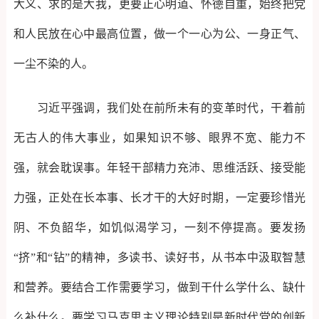
大义、求的是大我，更要正心明道、怀德自重，始终把党
和人民放在心中最高位置，做一个一心为公、一身正气、
一尘不染的人。
习近平强调，我们处在前所未有的变革时代，干着前
无古人的伟大事业，如果知识不够、眼界不宽、能力不
强，就会耽误事。年轻干部精力充沛、思维活跃、接受能
力强，正处在长本事、长才干的大好时期，一定要珍惜光
阴、不负韶华，如饥似渴学习，一刻不停提高。要发扬
“挤”和“钻”的精神，多读书、读好书，从书本中汲取智慧
和营养。要结合工作需要学习，做到干什么学什么、缺什
么补什么。要学习马克思主义理论特别是新时代党的创新