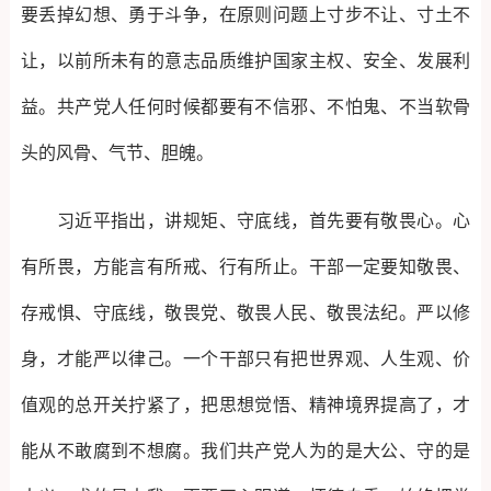
要丢掉幻想、勇于斗争，在原则问题上寸步不让、寸土不
让，以前所未有的意志品质维护国家主权、安全、发展利
益。共产党人任何时候都要有不信邪、不怕鬼、不当软骨
头的风骨、气节、胆魄。
习近平指出，讲规矩、守底线，首先要有敬畏心。心
有所畏，方能言有所戒、行有所止。干部一定要知敬畏、
存戒惧、守底线，敬畏党、敬畏人民、敬畏法纪。严以修
身，才能严以律己。一个干部只有把世界观、人生观、价
值观的总开关拧紧了，把思想觉悟、精神境界提高了，才
能从不敢腐到不想腐。我们共产党人为的是大公、守的是