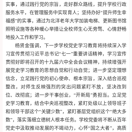
实事，通过践行党的宗旨，走好群众路线，提升学校行政
服务水平，在管理服务中实现育人；坚持办好“提升师生幸
福感”的实事，通过为北洋老年大学加装电梯、更新图书馆
照明设施等各种暖心举措让全校师生心无旁骛、心情舒畅
地投入工作和学习。
杨贤金强调，下一步学校党史学习教育将持续深入学
习宣传贯彻习近平总书记“七一”重要讲话精神，学习宣传
贯彻好即将召开的十九届六中全会会议精神，持续增强开
展党史学习教育的思想自觉和行动自觉；进一步坚定理想
信念，立足践行党的初心使命、根本宗旨，深入结合巡视
整改，对师生反映强烈的突出问题紧盯不放，坚决改到
位、改彻底；进一步干事创业，“开新局”勇担当。立足党
史学习教育，结合中央巡视整改，紧盯处级以上领导班子
和领导干部这个“关键少数”，紧盯基层党组织这个“绝大多
数”，落实落细立德树人根本任务。学校党委将不断从百年
党史中汲取推动发展的不竭动力，心怀“国之大者”，高质